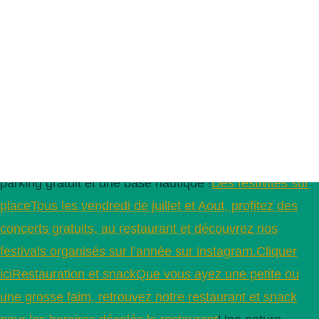
Bienvenue au lac de la Gimone
Resto,dodo, pédalo…
Des vues imprenablesLe lac de la Gimone, c’est avant
tout des points de vues magiques.Retrouvez toutes les
commodités Pour un séjour confortables, vous avez
accés à toutes les commodités sur place : un
restaurant, des chalets ou un espace de camping, un
parking gratuit et une base nautique !
Des festivités sur
placeTous les vendredi de juillet et Aout, profitez des
concerts gratuits, au restaurant et découvrez nos
festivals organisés sur l’année sur instagram.Cliquer
ici
Restauration et snackQue vous ayez une petite ou
une grosse faim, retrouvez notre restaurant et snack