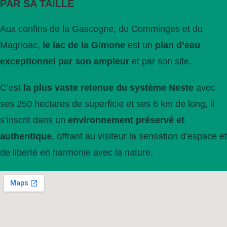
PAR SA TAILLE
Aux confins de la Gascogne, du Comminges et du
Magnoac,
le lac de la Gimone
est un
plan d’eau
exceptionnel par son ampleur
et par son site.
C’est
la plus vaste retenue du système Neste
avec
ses 250 hectares de superficie et ses 6 km de long, il
s’inscrit dans un
environnement préservé et
authentique
, offrant au visiteur la sensation d’espace et
de liberté en harmonie avec la nature.