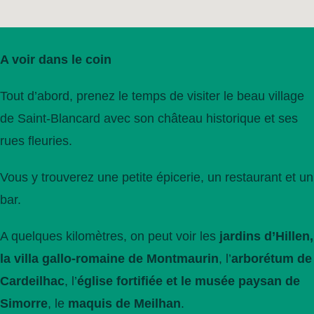
A voir dans le coin
Tout d’abord, prenez le temps de visiter le beau village
de Saint-Blancard avec son château historique et ses
rues fleuries.
Vous y trouverez une petite épicerie, un restaurant et un
bar.
A quelques kilomètres, on peut voir les
jardins d’Hillen,
la villa gallo-romaine de Montmaurin
, l’
arborétum de
Cardeilhac
, l’
église fortifiée et le musée paysan de
Simorre
, le
maquis de Meilhan
.